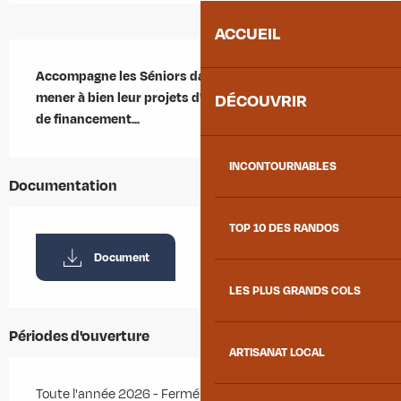
ACCUEIL
Description
Accompagne les Séniors dans leurs démarches, pour 
mener à bien leur projets d'aménagement, recherches 
DÉCOUVRIR
de financement...
INCONTOURNABLES
Documentation
TOP 10 DES RANDOS
Document
LES PLUS GRANDS COLS
Périodes d'ouverture
ARTISANAT LOCAL
Toute l'année 2026 - Fermé le samedi, le dimanche