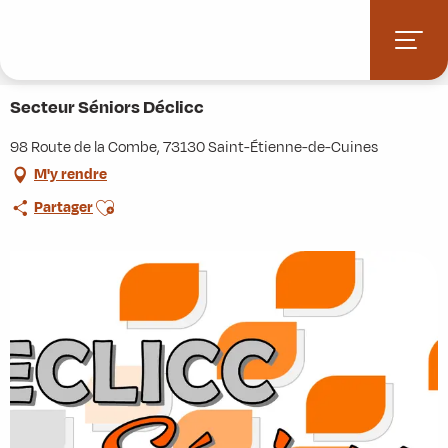
Aller
Accueil
Stations villages
Albiez-Montrond
au
Accès et informations pratiques
Commerces et services
contenu
Secteur Séniors Déclicc
principal
Secteur Séniors Déclicc
98 Route de la Combe, 73130 Saint-Étienne-de-Cuines
M'y rendre
Ajouter aux favoris
Partager