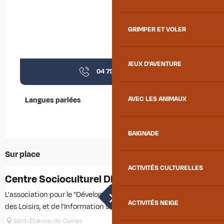
GRIMPER ET VOLER
JEUX D'AVENTURE
04 79 56 35
▒▒
AVEC LES ANIMAUX
Langues parlées
Langues parlées
BAIGNADE
Sur place
ACTIVITÉS CULTURELLES
Centre Socioculturel DECLICC
M
L'association pour le "Développement de l'Eveil, de la Culture,
M
ACTIVITÉS NEIGE
des Loisirs, et de l'Information sur le Canton de la Chambre.
C
Saint-Étienne-de-Cuines