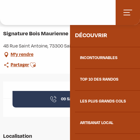
Aller
Accueil
Stations villages
Albiez-Montrond
ACCUEIL
au
Accès et informations pratiques
Commerces et services
contenu
Signature Bois Maurienne
principal
Signature Bois Maurienne
DÉCOUVRIR
48 Rue Saint Antoine, 73300 Saint-Jean-de-Maurienne
M'y rendre
INCONTOURNABLES
Ajouter aux favoris
Partager
TOP 10 DES RANDOS
Ouverture et coordonnées
09 52 58 11
▒▒
LES PLUS GRANDS COLS
ARTISANAT LOCAL
Localisation