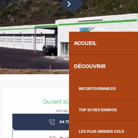
ACCUEIL
DÉCOUVRIR
INCONTOURNABLES
Ouverture et coordonnées
Ouvert aujourd'hui
TOP 10 DES RANDOS
Voir les horaires
04 79 59 92
▒▒
LES PLUS GRANDS COLS