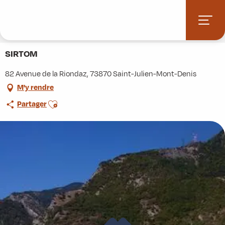
Aller
Accueil
Stations villages
Albiez-Montrond
au
Accès et informations pratiques
Commerces et services
contenu
SIRTOM
principal
SIRTOM
82 Avenue de la Riondaz, 73870 Saint-Julien-Mont-Denis
M'y rendre
Ajouter aux favoris
Partager