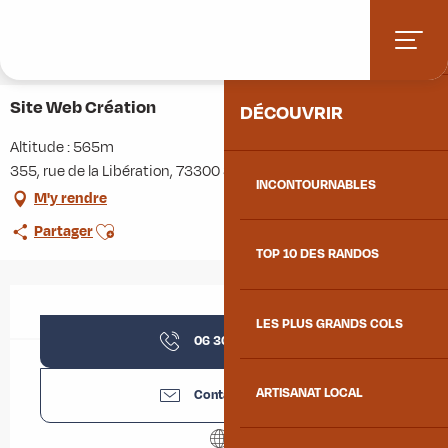
Aller
Accueil
Stations villages
Albiez-Montrond
ACCUEIL
au
Accès et informations pratiques
Commerces et services
contenu
Site Web Création
principal
Site Web Création
DÉCOUVRIR
Altitude : 565m
355, rue de la Libération, 73300 Saint-Jean-de-Maurienne
INCONTOURNABLES
M'y rendre
Ajouter aux favoris
Partager
TOP 10 DES RANDOS
Ouverture et coordonnées
LES PLUS GRANDS COLS
06 30 14 64
▒▒
ARTISANAT LOCAL
Contactez-nous