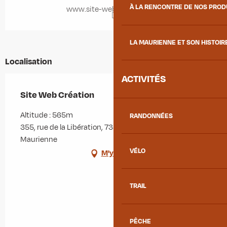
À LA RENCONTRE DE NOS PRO
www.site-web-creation.net
LA MAURIENNE ET SON HISTOIR
Localisation
ACTIVITÉS
Site Web Création
Altitude : 565m
RANDONNÉES
355, rue de la Libération, 73300 Saint-Jean-de-
Maurienne
VÉLO
M'y rendre
TRAIL
PÊCHE