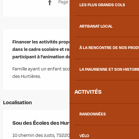
Page Facebook
LES PLUS GRANDS COLS
ARTISANAT LOCAL
Description
Financer les activités proposées par les enseignants 
À LA RENCONTRE DE NOS PRO
dans le cadre scolaire et rapprocher les familles en 
participant à l'animation des villages.
Famille ayant un enfant scolarisé dans une des écoles 
LA MAURIENNE ET SON HISTOIR
des Hurtières.
ACTIVITÉS
Localisation
RANDONNÉES
Sou des Écoles des Hurtières
10 chemin des Justs, 73220 Saint-Georges-des-
VÉLO