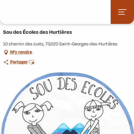
Aller
Accueil
Stations villages
Albiez-Montrond
au
Accès et informations pratiques
Commerces et services
contenu
Sou des Écoles des Hurtières
principal
Sou des Écoles des Hurtières
10 chemin des Justs, 73220 Saint-Georges-des-Hurtières
M'y rendre
Ajouter aux favoris
Partager