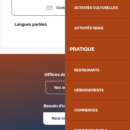
Contactez-nous
ACTIVITÉS CULTURELLES
Langues parlées
Langues parlées
ACTIVITÉS NEIGE
PRATIQUE
RESTAURANTS
Offices de tourisme
Nos bureaux
HÉBERGEMENTS
Besoin d'un conseil ?
COMMERCES
Nous contacter