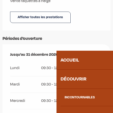
Vente raquettes à neige
Afficher toutes les prestations
Périodes d'ouverture
Du
Jusqu'au
2 janvier 2026
31 décembre 2026
au
31 décembre 2026
ACCUEIL
Lundi
09:30 - 12:00
14:00 - 19:00
DÉCOUVRIR
Mardi
09:30 - 12:00
14:00 - 19:00
INCONTOURNABLES
Mercredi
09:30 - 12:30
14:00 - 19:00