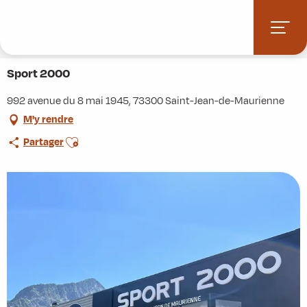
Aller
Accueil
Stations villages
Albiez-Montrond
au
Accès et informations pratiques
Commerces et services
contenu
Sport 2000
principal
Sport 2000
992 avenue du 8 mai 1945, 73300 Saint-Jean-de-Maurienne
M'y rendre
Ajouter aux favoris
Partager