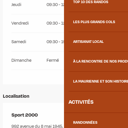
TOP 10 DES RANDOS
Jeudi
09:30 - 12:00
14:00 - 19:00
LES PLUS GRANDS COLS
Vendredi
09:30 - 12:00
14:00 - 19:00
Samedi
09:30 - 19:00
ARTISANAT LOCAL
Dimanche
Fermé
À LA RENCONTRE DE NOS PRO
LA MAURIENNE ET SON HISTOIR
Localisation
ACTIVITÉS
Sport 2000
RANDONNÉES
992 avenue du 8 mai 1945, 73300 Saint-Jean-de-