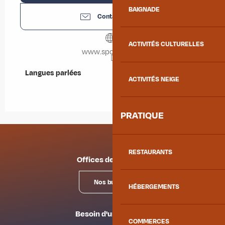
BAIGNADE
Contactez-nous
ACTIVITÉS CULTURELLES
www.sport2000.fr
Langues parlées
Langues parlées
ACTIVITÉS NEIGE
PRATIQUE
RESTAURANTS
Offices de tourisme
Nos bureaux
HÉBERGEMENTS
Besoin d'un conseil ?
COMMERCES