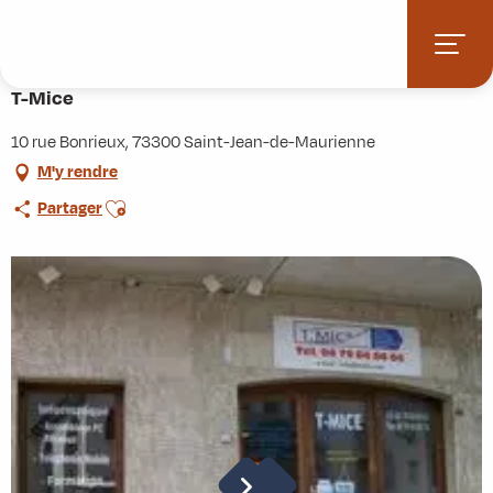
Aller
Accueil
Stations villages
Albiez-Montrond
au
Accès et informations pratiques
Commerces et services
T-Mice
contenu
principal
T-Mice
10 rue Bonrieux, 73300 Saint-Jean-de-Maurienne
M'y rendre
Ajouter aux favoris
Partager