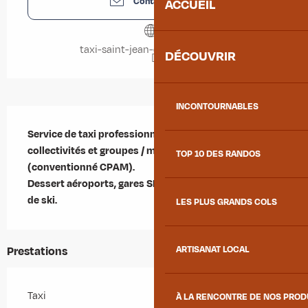
Contactez-nous
ACCUEIL
taxi-saint-jean-de-maurienne.fr
DÉCOUVRIR
INCONTOURNABLES
Description
Service de taxi professionnel 24h/24h - tourisme / 
collectivités et groupes / malades assis 
TOP 10 DES RANDOS
(conventionné CPAM).  

Dessert aéroports, gares SNCF & routières, stations 
de ski.
LES PLUS GRANDS COLS
ARTISANAT LOCAL
Prestations
Taxi
À LA RENCONTRE DE NOS PRO