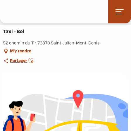
Aller
Accueil
Stations villages
Albiez-Montrond
au
Accès et informations pratiques
Commerces et services
contenu
Taxi - Bel
principal
Taxi - Bel
52 chemin du Tir, 73870 Saint-Julien-Mont-Denis
M'y rendre
Ajouter aux favoris
Partager