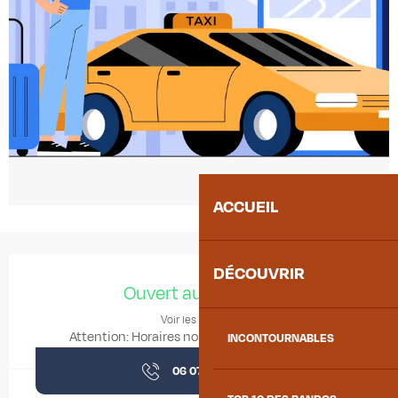
ACCUEIL
Ouverture et coordonnées
DÉCOUVRIR
Ouvert aujourd'hui
Voir les horaires
Attention: Horaires non garantis aujourd'hui
INCONTOURNABLES
06 07 87 26
▒▒