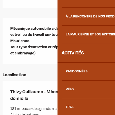
À LA RENCONTRE DE NOS PRO
Description
Mécanique automobile a domicile chez vous ou sur 
votre lieu de travail sur tout le secteur de la 
LA MAURIENNE ET SON HISTOIR
Maurienne.

Tout type d'entretien et réparation (hors distribution 
ACTIVITÉS
et embrayage)
RANDONNÉES
Localisation
VÉLO
Thizy Guillaume - Mécanicien automobile à
domicile
TRAIL
181 impasse des grands maisons, Gévoudaz, 73300
Albiez-Montrond