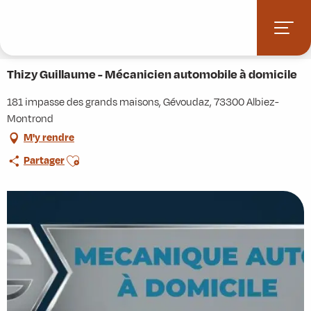
Aller
Accueil
Stations villages
Albiez-Montrond
au
Accès et informations pratiques
Commerces et services
contenu
Thizy Guillaume - Mécanicien automobile à domicile
principal
Thizy Guillaume - Mécanicien automobile à domicile
181 impasse des grands maisons, Gévoudaz, 73300 Albiez-
Montrond
M'y rendre
Ajouter aux favoris
Partager