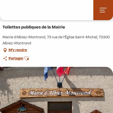
Aller
Accueil
Stations villages
Albiez-Montrond
au
Accès et informations pratiques
Commerces et services
contenu
Toilettes publiques de la Mairie
principal
Toilettes publiques de la Mairie
Mairie d'Albiez-Montrond, 73 rue de l'Église Saint-Michel, 73300
Albiez-Montrond
M'y rendre
Ajouter aux favoris
Partager