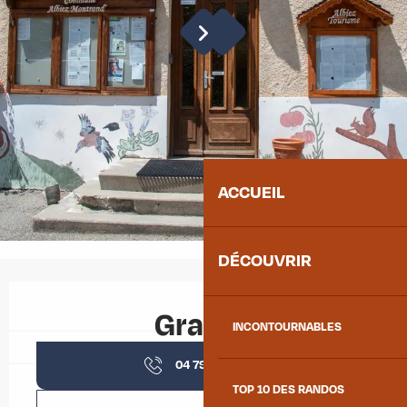
ACCUEIL
DÉCOUVRIR
Ouverture et coordonnées
Gratuit
INCONTOURNABLES
04 79 59 30
▒▒
TOP 10 DES RANDOS