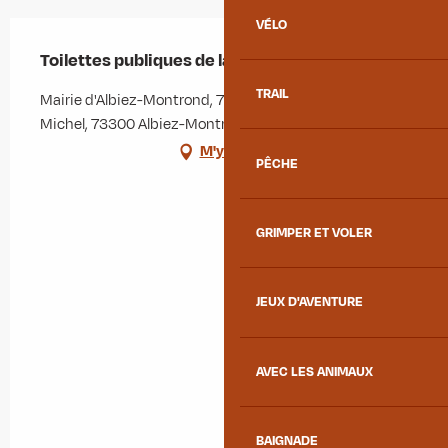
VÉLO
Toilettes publiques de la Mairie
TRAIL
Mairie d'Albiez-Montrond, 73 rue de l'Église Saint-
Michel, 73300 Albiez-Montrond
M'y rendre
PÊCHE
GRIMPER ET VOLER
JEUX D'AVENTURE
AVEC LES ANIMAUX
BAIGNADE