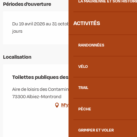
LA MAURIENNE ET SON HISTOIR
Périodes d'ouverture
ACTIVITÉS
Du 19 avril 2026 au 31 octobre 2026 - Ouvert tous les
jours
RANDONNÉES
Localisation
VÉLO
Toilettes publiques des Contamines
TRAIL
Aire de loisirs des Contamines, 214 route de l'Opinel,
73300 Albiez-Montrond
M'y rendre
PÊCHE
GRIMPER ET VOLER