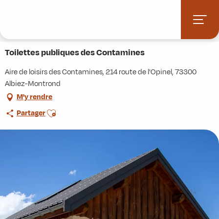
Aller
Accueil
Stations villages
Albiez-Montrond
au
Accès et informations pratiques
Commerces et services
contenu
Toilettes publiques des Contamines
principal
Toilettes publiques des Contamines
Aire de loisirs des Contamines, 214 route de l'Opinel, 73300
Albiez-Montrond
M'y rendre
Ajouter aux favoris
Partager