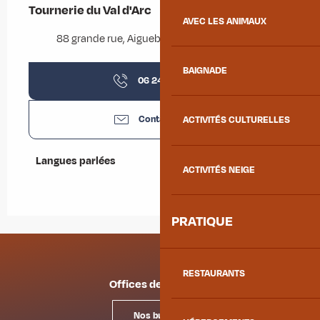
Tournerie du Val d'Arc
AVEC LES ANIMAUX
88 grande rue, Aiguebelle, 73220 Aiguebelle
BAIGNADE
06 24 47 43
▒▒
Contactez-nous
ACTIVITÉS CULTURELLES
Langues parlées
Langues parlées
ACTIVITÉS NEIGE
PRATIQUE
RESTAURANTS
Offices de tourisme
Nos bureaux