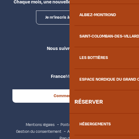
Chaque mois, une nouvelle façon d'explorer la vallée.
ALBIEZ-MONTROND
Je m'inscris à la newsletter
SAINT-COLOMBAN-DES-VILLAR
Nous suivre
LES BOTTIÈRES
France
Maurienne
ESPACE NORDIQUE DU GRAND 
Comment venir ?
RÉSERVER
HÉBERGEMENTS
Mentions légales
Politique de confidentialité
Gestion du consentement
Accessibilité : non conforme
Plan du site