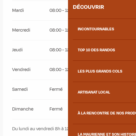
DÉCOUVRIR
Mardi
08:00 - 12:00
13:30 - 17:30
INCONTOURNABLES
Mercredi
08:00 - 12:00
13:30 - 17:30
Jeudi
08:00 - 12:00
13:30 - 17:30
TOP 10 DES RANDOS
Vendredi
08:00 - 12:00
13:30 - 17:30
LES PLUS GRANDS COLS
Samedi
Fermé
ARTISANAT LOCAL
Dimanche
Fermé
À LA RENCONTRE DE NOS PRO
Du lundi au vendredi 8h à 12h et 13h30 à 17h30
LA MAURIENNE ET SON HISTOIR