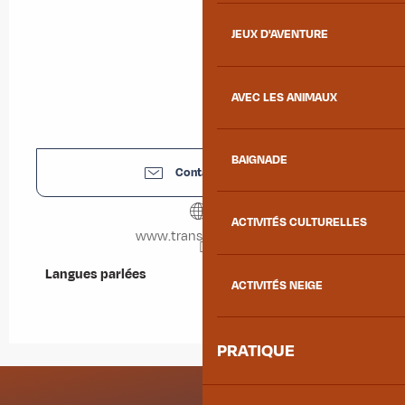
JEUX D'AVENTURE
AVEC LES ANIMAUX
BAIGNADE
Contactez-nous
ACTIVITÉS CULTURELLES
www.trans-alpes.com
Langues parlées
Langues parlées
ACTIVITÉS NEIGE
PRATIQUE