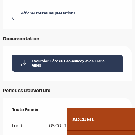
Afficher toutes les prestations
Documentation
Excursion Fête du Lac Annecy avec Trans-
Alpes
Périodes d'ouverture
Toute l'année
Toute l'année
ACCUEIL
Lundi
08:00 - 12:00
13:30 - 17:30