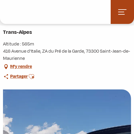
Aller
Accueil
Stations villages
Albiez-Montrond
au
Accès et informations pratiques
Commerces et services
contenu
Trans-Alpes
principal
Trans-Alpes
Altitude : 565m
416 Avenue d'Italie, ZA du Pré de la Garde, 73300 Saint-Jean-de-
Maurienne
M'y rendre
Ajouter aux favoris
Partager