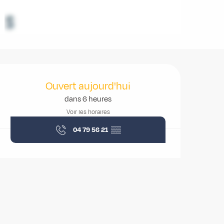
Ouverture et coordonnées
Ouvert aujourd'hui
dans 6 heures
Voir les horaires
04 79 56 21
▒▒