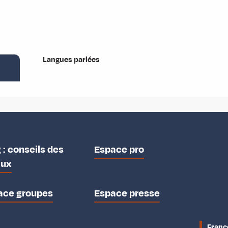
Langues parlées
Langues parlées
 : conseils des
Espace pro
aux
ace groupes
Espace presse
Franc