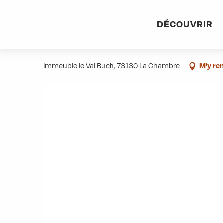
Aller
Accueil
Stations villages
Albiez-Montrond
Accès et 
au
DÉCOUVRIR
contenu
Trésor Public
principal
Immeuble le Val Buch, 73130 La Chambre
M'y re