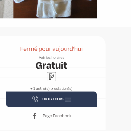
Ouverture et coordonnées
Fermé pour aujourd'hui
Voir les horaires
Gratuit
Parking
+ 1 autre(s) prestation(s)
06 07 09 05
▒▒
Page Facebook