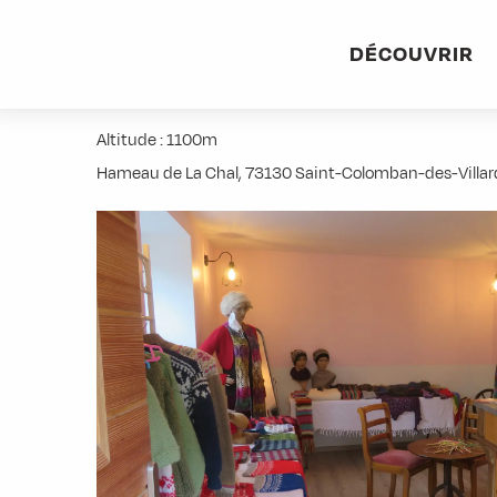
Aller
Accueil
Stations villages
Albiez-Montrond
Accès et 
au
DÉCOUVRIR
contenu
Tric O'Tine
principal
Altitude : 1100m
Hameau de La Chal, 73130 Saint-Colomban-des-Villar