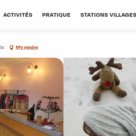
informations pratiques
Commerces et services
Tric O'Tine
ACTIVITÉS
PRATIQUE
STATIONS VILLAGE
ds
M'y rendre