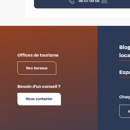
06 07 09 05
▒▒
Blog
loc
Offices de tourisme
Nos bureaux
Esp
Besoin d'un conseil ?
Chaqu
Nous contacter
J