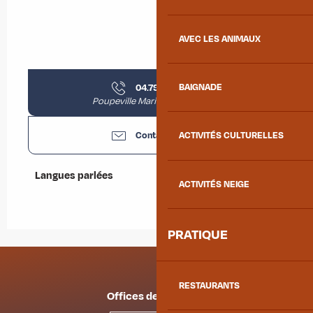
AVEC LES ANIMAUX
04.79.85.24.
▒▒
BAIGNADE
Poupeville Marion (Présidente)
Contactez-nous
ACTIVITÉS CULTURELLES
Langues parlées
Langues parlées
ACTIVITÉS NEIGE
PRATIQUE
RESTAURANTS
Offices de tourisme