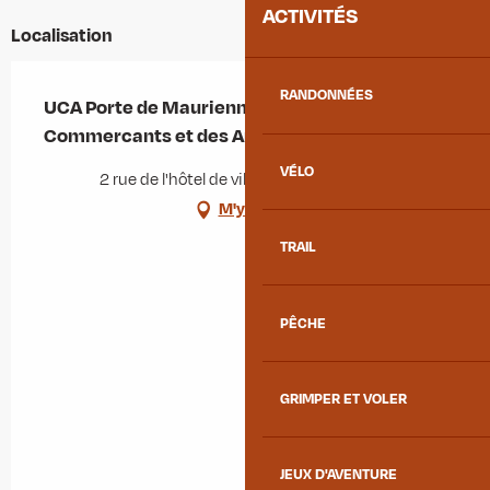
ACTIVITÉS
Localisation
RANDONNÉES
UCA Porte de Maurienne ( Union des
Commercants et des Artisans)
VÉLO
2 rue de l'hôtel de ville, 73220 Aiguebelle
M'y rendre
TRAIL
PÊCHE
GRIMPER ET VOLER
JEUX D'AVENTURE