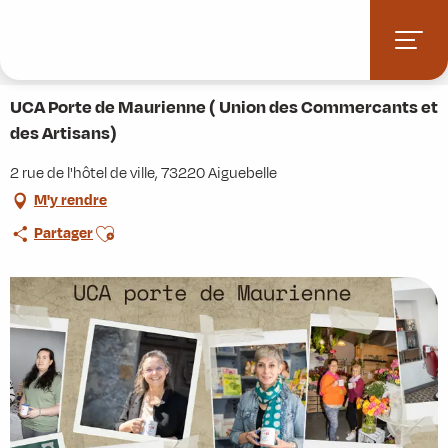
Aller
Accueil
Stations villages
Albiez-Montrond
au
Accès et informations pratiques
Commerces et services
contenu
UCA Porte de Maurienne ( Union des Commercants et des Artisans)
principal
UCA Porte de Maurienne ( Union des Commercants et
des Artisans)
2 rue de l'hôtel de ville, 73220 Aiguebelle
M'y rendre
Ajouter aux favoris
Partager