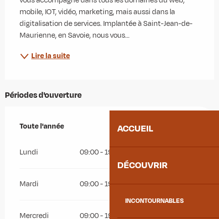
vous accompagne dans tous les domaines du web, 
mobile, IOT, vidéo, marketing, mais aussi dans la 
digitalisation de services. Implantée à Saint-Jean-de-
Maurienne, en Savoie, nous vous...
Lire la suite
Périodes d'ouverture
Toute l'année
Toute l'année
ACCUEIL
Lundi
09:00 - 19:00
DÉCOUVRIR
Mardi
09:00 - 19:00
INCONTOURNABLES
Mercredi
09:00 - 19:00