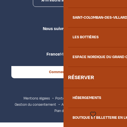
Je m'inscris à la newsletter
SAINT-COLOMBAN-DES-VILLAR
Nous suivre
LES BOTTIÈRES
France
Maurienne
ESPACE NORDIQUE DU GRAND 
Comment venir ?
RÉSERVER
HÉBERGEMENTS
Mentions légales
Politique de confidentialité
Gestion du consentement
Accessibilité : non conforme
Plan du site
BOUTIQUE ET BILLETTERIE EN L
Voir les favoris