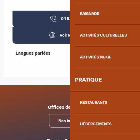
BAIGNADE
04 58 10 15
▒▒
Voir les sites web
ACTIVITÉS CULTURELLES
Langues parlées
Langues parlées
ACTIVITÉS NEIGE
PRATIQUE
RESTAURANTS
Offices de tourisme
Nos bureaux
HÉBERGEMENTS