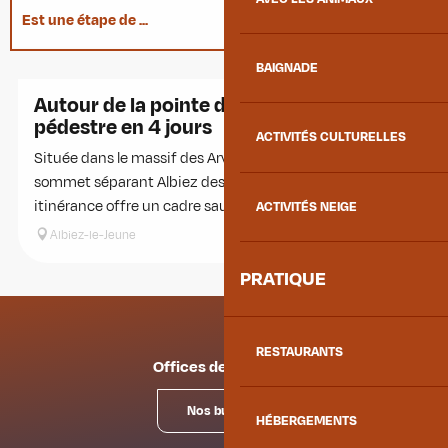
Est une étape de ...
BAIGNADE
Se trouve au départ de...
Réservable
Autour de la pointe d'Emy - Itinérance
pédestre en 4 jours
ACTIVITÉS CULTURELLES
Située dans le massif des Arves, la pointe d'Emy est un
sommet séparant Albiez des Karellis et de Valloire. Cette
itinérance offre un cadre sauvage et préservé pour les...
ACTIVITÉS NEIGE
Albiez-le-Jeune
PRATIQUE
RESTAURANTS
Offices de tourisme
Nos bureaux
HÉBERGEMENTS