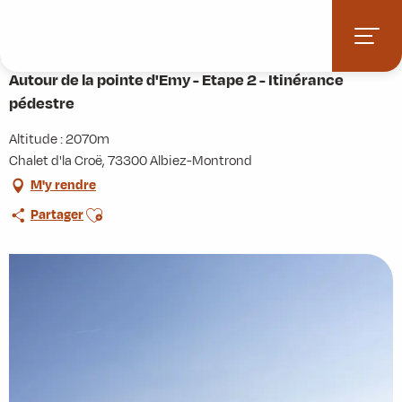
Aller
Accueil
Activités
Randonnées
Itinérance
au
Autour de la pointe d'Emy - Etape 2 - Itinérance pédestre
contenu
principal
Autour de la pointe d'Emy - Etape 2 - Itinérance
pédestre
Altitude : 2070m
Chalet d'la Croë, 73300 Albiez-Montrond
M'y rendre
Ajouter aux favoris
Partager