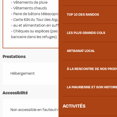
- Vêtements de pluie
- Vêtements chauds
- Paire de bâtons télescopique
TOP 10 DES RANDOS
- Carte IGN du Tour des Aiguilles d'Arves
- au et alimentation en suffisance.
- Chèques ou espèces (pas toujours de terminal
LES PLUS GRANDS COLS
bancaire dans les refuges).
ARTISANAT LOCAL
Prestations
À LA RENCONTRE DE NOS PRO
Hébergement
LA MAURIENNE ET SON HISTOIR
Accessibilité
ACTIVITÉS
Non accessible en fauteuil roulant