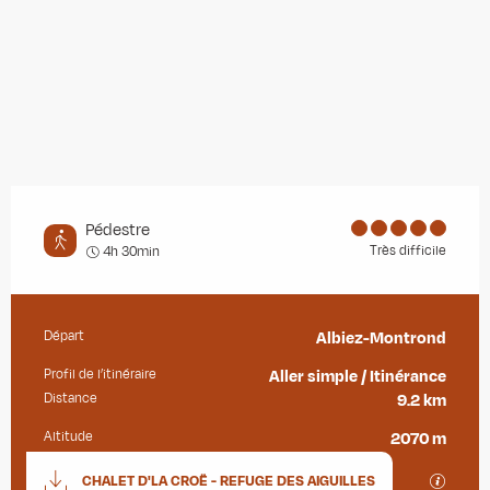
Pédestre
Très difficile
4h 30min
Départ
Albiez-Montrond
Informations pratiques
Profil de l’itinéraire
Aller simple / Itinérance
Distance
9.2 km
Altitude
2070 m
Documentation
SECTIO
CHALET D'LA CROË - REFUGE DES AIGUILLES