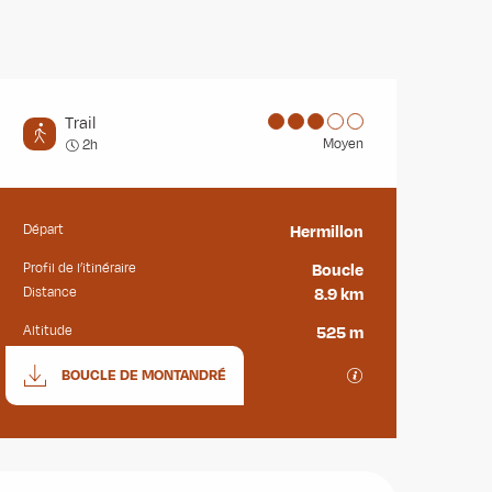
Trail
Moyen
2h
Départ
Hermillon
Informations pratiques
Profil de l’itinéraire
Boucle
Distance
8.9 km
Altitude
525 m
Documentation
SECTIONS.TOURISM
BOUCLE DE MONTANDRÉ