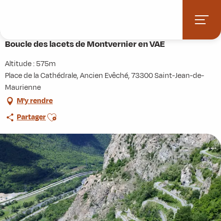
Aller
Accueil
Activités
Randonnées
Itinérance
au
Boucle des lacets de Montvernier en VAE
contenu
principal
Boucle des lacets de Montvernier en VAE
Altitude : 575m
Place de la Cathédrale, Ancien Evêché, 73300 Saint-Jean-de-
Maurienne
M'y rendre
Ajouter aux favoris
Partager