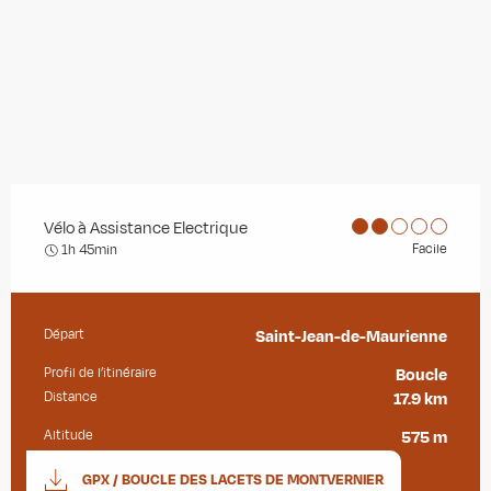
Vélo à Assistance Electrique
Facile
1h 45min
Départ
Saint-Jean-de-Maurienne
Informations pratiques
Profil de l’itinéraire
Boucle
Distance
17.9 km
Altitude
575 m
Documentation
GPX / BOUCLE DES LACETS DE MONTVERNIER