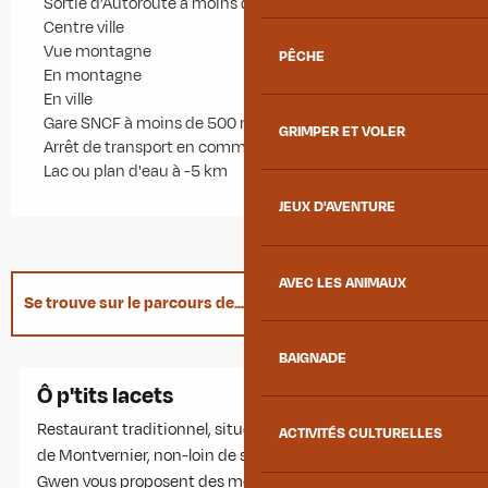
Sortie d’Autoroute à moins de 5 km
Centre ville
Vue montagne
PÊCHE
En montagne
En ville
Gare SNCF à moins de 500 m
GRIMPER ET VOLER
Arrêt de transport en commun à moins de 500 m
Lac ou plan d'eau à -5 km
JEUX D'AVENTURE
AVEC LES ANIMAUX
Se trouve sur le parcours de...
BAIGNADE
Adresse utile
Ô p'tits lacets
Restaurant traditionnel, situé dans le charmant village
ACTIVITÉS CULTURELLES
de Montvernier, non-loin de ses fameux lacets. Séb et
Gwen vous proposent des menus différents chaque