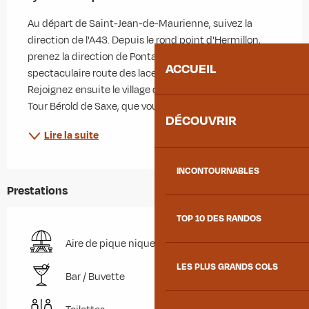
Au départ de Saint-Jean-de-Maurienne, suivez la 
direction de l'A43. Depuis le rond point d'Hermillon, 
prenez la direction de Pontamafrey, puis empruntez la 
ACCUEIL
spectaculaire route des lacets de Montvernier. 
Rejoignez ensuite le village du Chatel, dominé par la 
Tour Bérold de Saxe, que vous pouvez...
DÉCOUVRIR
Lire la suite
INCONTOURNABLES
Prestations
TOP 10 DES RANDOS
Aire de pique nique
LES PLUS GRANDS COLS
Bar / Buvette