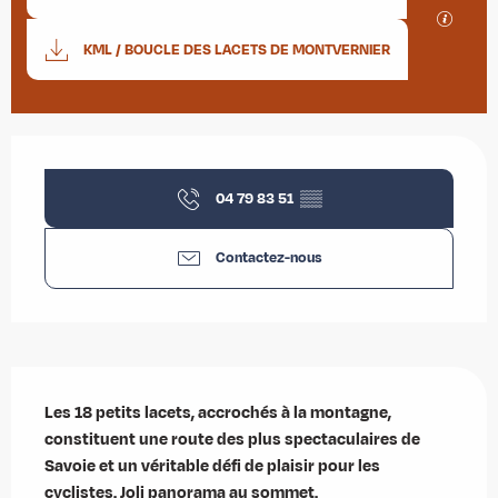
SECTIO
KML / BOUCLE DES LACETS DE MONTVERNIER
Ouverture et coordonnées
04 79 83 51
▒▒
Contactez-nous
Description
Les 18 petits lacets, accrochés à la montagne, 
constituent une route des plus spectaculaires de 
Savoie et un véritable défi de plaisir pour les 
cyclistes. Joli panorama au sommet.