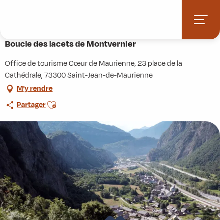
Aller
Accueil
Activités
Randonnées
Itinérance
au
Boucle des lacets de Montvernier
contenu
principal
Boucle des lacets de Montvernier
Office de tourisme Cœur de Maurienne, 23 place de la
Cathédrale, 73300 Saint-Jean-de-Maurienne
M'y rendre
Ajouter aux favoris
Partager