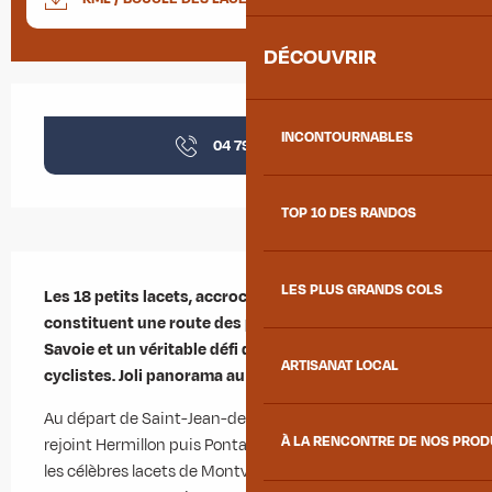
DÉCOUVRIR
Ouverture et coordonnées
INCONTOURNABLES
04 79 83 51
▒▒
TOP 10 DES RANDOS
Description
LES PLUS GRANDS COLS
Les 18 petits lacets, accrochés à la montagne, 
constituent une route des plus spectaculaires de 
Savoie et un véritable défi de plaisir pour les 
ARTISANAT LOCAL
cyclistes. Joli panorama au sommet.
Au départ de Saint-Jean-de-Maurienne, l’itinéraire 
À LA RENCONTRE DE NOS PRO
rejoint Hermillon puis Pontamafrey avant d’attaquer 
les célèbres lacets de Montvernier. Accrochés à la 