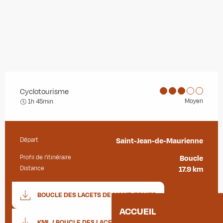
Cyclotourisme
Moyen
1h 45min
Départ
Saint-Jean-de-Maurienne
Informations pratiques
Profil de l’itinéraire
Boucle
Distance
17.9 km
Documentation
BOUCLE DES LACETS DE MONTVERNIER
SECTIO
ACCUEIL
KML / BOUCLE DES LACETS DE MONTVERNIER