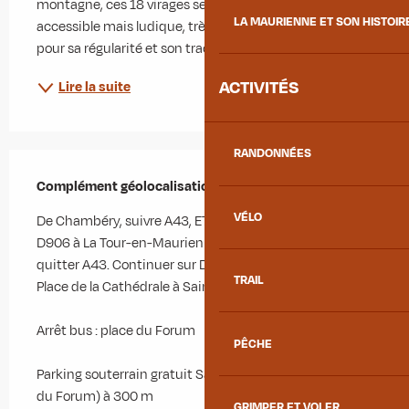
montagne, ces 18 virages serrés offrent une montée 
LA MAURIENNE ET SON HISTOIR
accessible mais ludique, très appréciée des cyclistes 
pour sa régularité et son tracé...
ACTIVITÉS
Lire la suite
RANDONNÉES
Complément géolocalisation
Complément géolocalisation
VÉLO
De Chambéry, suivre A43, E70 et A43 en direction de 
D906 à La Tour-en-Maurienne. Prendre la sortie 27 et 
quitter A43. Continuer sur D906. Rouler en direction de 
TRAIL
Place de la Cathédrale à Saint-Jean-de-Maurienne

Arrêt bus : place du Forum

PÊCHE
Parking souterrain gratuit Saint-Antoine (sous la place 
du Forum) à 300 m
GRIMPER ET VOLER