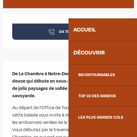
Ouverture et coordonnées
ACCUEIL
04 79 56 33
▒▒
DÉCOUVRIR
Description
De La Chambre à Notre-Dame-du-Cruet, une balade 
INCONTOURNABLES
douce qui débute en sous-bois avant de s’ouvrir sur 
de jolis paysages de vallée et l’authenticité 
savoyarde.
TOP 10 DES RANDOS
Au départ de l’Office de Tourisme Terres de Maurienne, 
cette balade vous invite à découvrir progressivement 
LES PLUS GRANDS COLS
les ambiances variées de la vallée de la Maurienne. 
Vous débutez par la traversée du village de La 