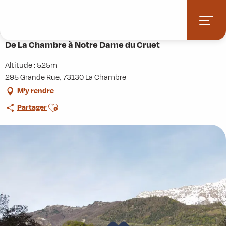
Aller
Accueil
Activités
Randonnées
Itinérance
au
De La Chambre à Notre Dame du Cruet
contenu
principal
De La Chambre à Notre Dame du Cruet
Altitude : 525m
295 Grande Rue, 73130 La Chambre
M'y rendre
Ajouter aux favoris
Partager