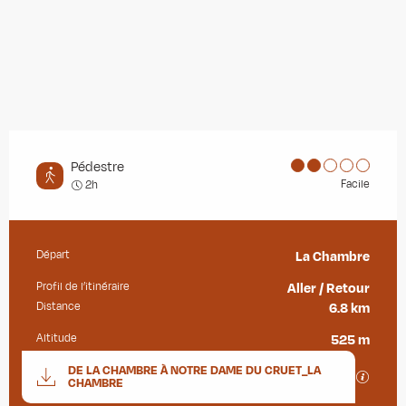
Pédestre
Facile
2h
Départ
La Chambre
Informations pratiques
Profil de l’itinéraire
Aller / Retour
Distance
6.8 km
Altitude
525 m
Documentation
DE LA CHAMBRE À NOTRE DAME DU CRUET_LA
SECTIO
CHAMBRE