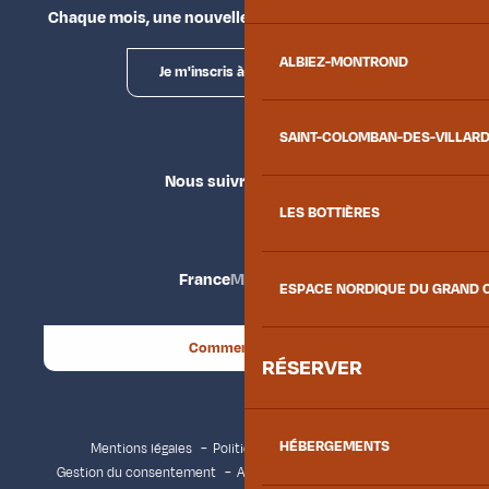
Chaque mois, une nouvelle façon d'explorer la vallée.
ALBIEZ-MONTROND
Je m'inscris à la newsletter
SAINT-COLOMBAN-DES-VILLAR
Nous suivre
LES BOTTIÈRES
France
Maurienne
ESPACE NORDIQUE DU GRAND 
Comment venir ?
RÉSERVER
HÉBERGEMENTS
Mentions légales
Politique de confidentialité
Gestion du consentement
Accessibilité : non conforme