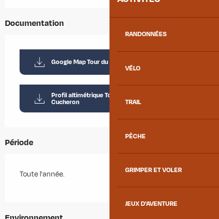
Documentation
RANDONNÉES
Google Map Tour du Col du Grand Cucheron
VÉLO
Profil altimétrique Tour du Col du Grand
Cucheron
TRAIL
PÊCHE
Période
GRIMPER ET VOLER
Toute l'année.
JEUX D'AVENTURE
Environnement