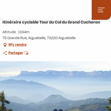
Aller
Accueil
Activités
Randonnées
Itinérance
au
Itinéraire cyclable Tour du Col du Grand Cucheron
contenu
principal
Itinéraire cyclable Tour du Col du Grand Cucheron
Altitude : 1194m
75 Grande Rue, Aiguebelle, 73220 Aiguebelle
M'y rendre
Ajouter aux favoris
Partager