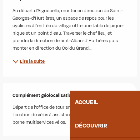
Au départ d'Aiguebelle, monter en direction de Saint-
Georges-d'Hurtières, un espace de repos pour les 
cyclistes à l'entrée du village offre une table de pique-
nique et un point d'eau. Traverser le chef lieu, et 
prendre la direction de aint-Alban-d'Hurtières puis 
monter en direction du Col du Grand...
Lire la suite
Complément géolocalisation
Complément géolocalisation
ACCUEIL
Départ de l'office de tourisme. Parking à 100 m. 
Location de vélos à assistance électrique sur place, 
borne multiservices vélos.
DÉCOUVRIR