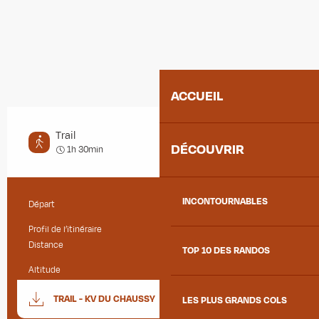
ACCUEIL
Trail
DÉCOUVRIR
Difficile
1h 30min
INCONTOURNABLES
Départ
Pontamafrey-Montpascal
Informations pratiques
Profil de l’itinéraire
Aller / Retour
Distance
6.5 km
TOP 10 DES RANDOS
Altitude
516 m
Documentation
SECTIO
TRAIL - KV DU CHAUSSY
LES PLUS GRANDS COLS