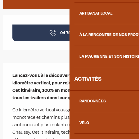
ARTISANAT LOCAL
Ouverture et coordonnées
04 79 83 51
▒▒
À LA RENCONTRE DE NOS PRO
LA MAURIENNE ET SON HISTOIR
Description
Lancez-vous à la découverte de l'effort de type 
ACTIVITÉS
kilomètre vertical, pour rejoindre le col du Chaussy. 
Cet itinéraire, 100% en montée a de quoi satisfaire 
tous les trailers dans leur quête de sommet.
RANDONNÉES
Ce kilomètre vertical vous guidera entre sentiers 
monotrace et chemins plus larges, entre pentes 
VÉLO
soutenues et plus roulantes en direction du col du 
Chaussy. Cet itinéraire, techniquement intéressant 