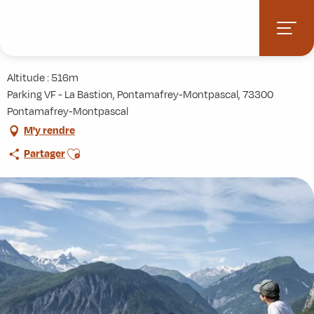
Aller
Accueil
Activités
Randonnées
Itinérance
KV du Chaussy
au
contenu
KV du Chaussy
principal
Altitude : 516m
Parking VF - La Bastion, Pontamafrey-Montpascal, 73300
Pontamafrey-Montpascal
M'y rendre
Ajouter aux favoris
Partager