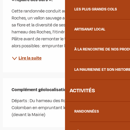
LES PLUS GRANDS COLS
Cette randonnée conduit au cœur de la combe des 
Roches, un vallon sauvage apprécié pour la richesse de 
sa flore et la diversité de ses paysages. Depuis le 
ARTISANAT LOCAL
hameau des Roches, l’itinéraire rejoint la passerelle du 
Plâtre avant de remonter le torrent. Deux options sont 
alors possibles : emprunter la...
À LA RENCONTRE DE NOS PRO
Lire la suite
LA MAURIENNE ET SON HISTOIR
Complément géolocalisation
Complément géolocalisation
ACTIVITÉS
Départs : Du hameau des Roches - Du chef-lieu de St-
Colomban en empruntant le chemin Pierre Bozon 
RANDONNÉES
(devant la Mairie)