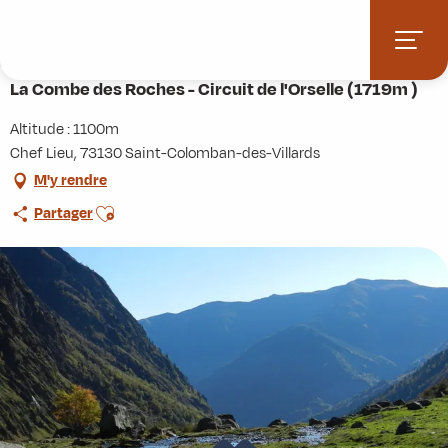
Aller
Accueil
Activités
Randonnées
Itinérance
au
La Combe des Roches - Circuit de l'Orselle (1719m )
contenu
principal
La Combe des Roches - Circuit de l'Orselle (1719m )
Altitude : 1100m
Chef Lieu, 73130 Saint-Colomban-des-Villards
M'y rendre
Ajouter aux favoris
Partager