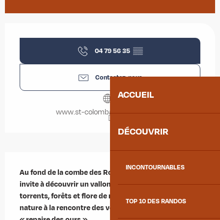
Ouverture et coordonnées
04 79 56 35
▒▒
Contactez-nous
ACCUEIL
www.st-colomban-des-villards.fr
DÉCOUVRIR
Description
INCONTOURNABLES
Au fond de la combe des Roches, cette randonnée 
invite à découvrir un vallon préservé où se mêlent 
torrents, forêts et flore de montagne. Une balade 
TOP 10 DES RANDOS
nature à la rencontre des vestiges de l’Orselle, ancien 
« repaire des ours ».