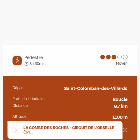
Pédestre
Moyen
3h 30min
Départ
Saint-Colomban-des-Villards
Informations pratiques
Profil de l’itinéraire
Boucle
Distance
6.7 km
Altitude
1100 m
Documentation
LA COMBE DES ROCHES - CIRCUIT DE L'ORSELLE
SECTIO
(171...