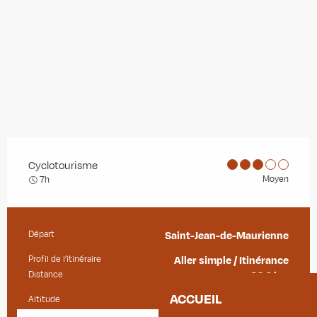
Cyclotourisme
Moyen
7h
Départ
Saint-Jean-de-Maurienne
Informations pratiques
Profil de l’itinéraire
Aller simple / Itinérance
Distance
32.0 km
ACCUEIL
Altitude
560 m