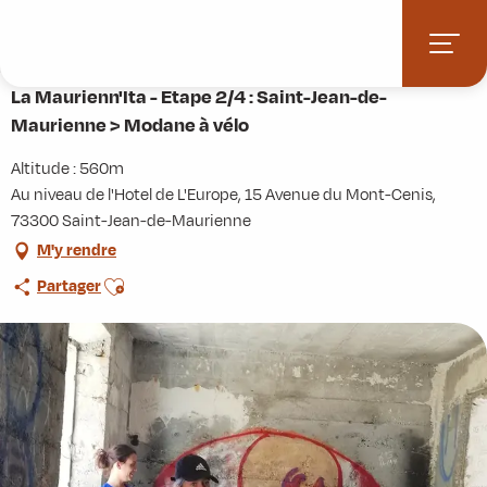
Aller
Accueil
Activités
Randonnées
Itinérance
au
La Maurienn'Ita - Etape 2/4 : Saint-Jean-de-Maurienne > Modane à vélo
contenu
principal
La Maurienn'Ita - Etape 2/4 : Saint-Jean-de-
Maurienne > Modane à vélo
Altitude : 560m
Au niveau de l'Hotel de L'Europe, 15 Avenue du Mont-Cenis,
73300 Saint-Jean-de-Maurienne
M'y rendre
Ajouter aux favoris
Partager