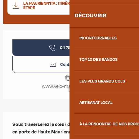
Documentation
LA MAURIENN'ITA : ITINÉRAIRE DE LA DEUXIÈME
SECTIO
ÉTAPE
DÉCOUVRIR
Ouverture et coordonnées
INCONTOURNABLES
04 79 83 23
▒▒
TOP 10 DES RANDOS
Contactez-nous
LES PLUS GRANDS COLS
www.velo-maurienne.com
ARTISANAT LOCAL
Description
Vous traverserez le cœur de la vallée avant d'arriver 
À LA RENCONTRE DE NOS PRO
en porte de Haute Maurienne Vanoise.