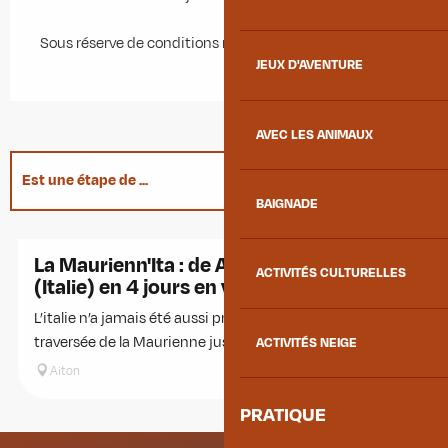
Sous réserve de conditions météo favorables.
JEUX D'AVENTURE
AVEC LES ANIMAUX
Est une étape de ...
BAIGNADE
En lien avec
La Maurienn'Ita : de Aiton à Moncenisio
ACTIVITÉS CULTURELLES
(Italie) en 4 jours en vélo
Suggestion à proximité...
L’italie n’a jamais été aussi près : tentez l'aventure de la
traversée de la Maurienne jusqu'en Italie en 4 jours !
ACTIVITÉS NEIGE
Adresse utile
Aiton
PRATIQUE