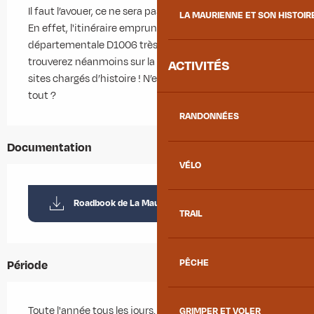
Il faut l’avouer, ce ne sera pas l’étape la plus agréable ! 
LA MAURIENNE ET SON HISTOIR
En effet, l'itinéraire emprunte en quasi totalité la route 
départementale D1006 très fréquentée. Mais vous 
trouverez néanmoins sur la route et à l’arrivée de jolis 
ACTIVITÉS
sites chargés d’histoire ! N’est ce pas motivant malgré 
tout ?
RANDONNÉES
Documentation
VÉLO
Roadbook de La Maurienn'Ita
TRAIL
PÊCHE
Période
Toute l'année tous les jours.
GRIMPER ET VOLER