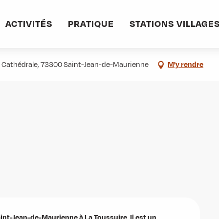
ssuire par Jarrier et Saint-Pancrace
ACTIVITÉS
PRATIQUE
STATIONS VILLAGE
-Pancrace
a Cathédrale, 73300 Saint-Jean-de-Maurienne
M'y rendre
int-Jean-de-Maurienne à La Toussuire. Il est un 