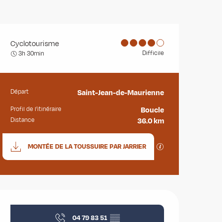
Cyclotourisme
Difficile
3h 30min
Départ
Saint-Jean-de-Maurienne
Informations pratiques
Profil de l’itinéraire
Boucle
Distance
36.0 km
Documentation
SECTIONS.TOURISM
MONTÉE DE LA TOUSSUIRE PAR JARRIER
Ouverture et coordonnées
04 79 83 51
▒▒