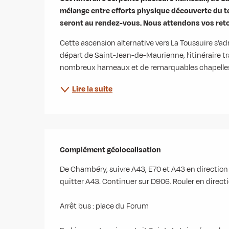
mélange entre efforts physique découverte du te
seront au rendez-vous. Nous attendons vos ret
Cette ascension alternative vers La Toussuire s’adr
départ de Saint-Jean-de-Maurienne, l’itinéraire trav
nombreux hameaux et de remarquables chapelles b
Lire la suite
Complément géolocalisation
Complément géolocalisation
De Chambéry, suivre A43, E70 et A43 en direction 
quitter A43. Continuer sur D906. Rouler en direct
Arrêt bus : place du Forum
