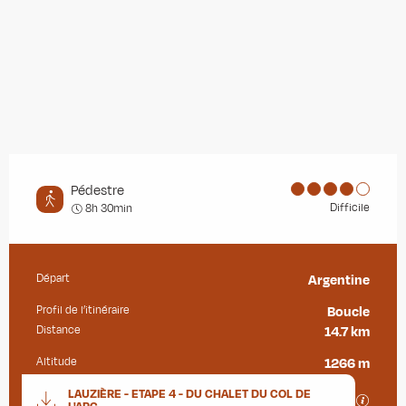
Pédestre
Difficile
8h 30min
Départ
Argentine
Informations pratiques
Profil de l’itinéraire
Boucle
Distance
14.7 km
Altitude
1266 m
Documentation
LAUZIÈRE - ETAPE 4 - DU CHALET DU COL DE
SECTIO