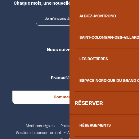
Chaque mois, une nouvelle façon d'explorer la vallée.
ALBIEZ-MONTROND
Je m'inscris à la newsletter
SAINT-COLOMBAN-DES-VILLAR
Nous suivre
LES BOTTIÈRES
France
Maurienne
ESPACE NORDIQUE DU GRAND 
Comment venir ?
RÉSERVER
HÉBERGEMENTS
Mentions légales
Politique de confidentialité
Gestion du consentement
Accessibilité : non conforme