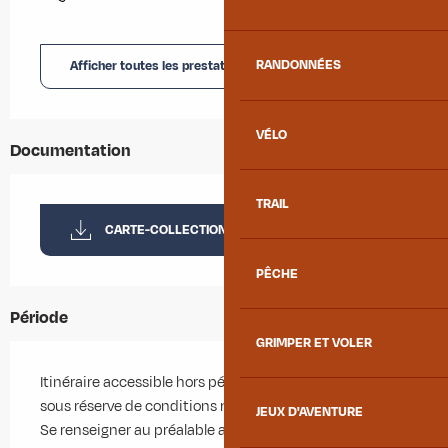
Afficher toutes les prestations
RANDONNÉES
VÉLO
Documentation
TRAIL
CARTE-COLLECTION-RANDO
PÊCHE
Période
GRIMPER ET VOLER
Itinéraire accessible hors période d'enneigement et
sous réserve de conditions météorologiques favorables.
JEUX D'AVENTURE
Se renseigner au préalable auprès de l'Office de