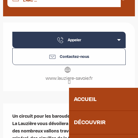
L'ARC ...
Ouverture et coordonnées
Appeler
Contactez-nous
www.lauziere-savoie.fr
ACCUEIL
Description
Un circuit pour les baroudeurs avides de tranquillité. 
DÉCOUVRIR
La Lauzière vous dévoilera ses charmes au rythme 
des nombreux vallons traversés. Tutoyez le règne 