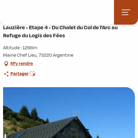
Aller
Accueil
Activités
Randonnées
Itinérance
au
Lauzière - Etape 4 - Du Chalet du Col de l'Arc au Refuge du Logis des Fées
contenu
principal
Lauzière - Etape 4 - Du Chalet du Col de l'Arc au
Refuge du Logis des Fées
Altitude : 1266m
Mairie Chef Lieu, 73220 Argentine
M'y rendre
Ajouter aux favoris
Partager