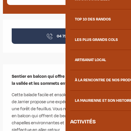
TOP 10 DES RANDOS
Ouverture et coordonnées
04 79 83 51
▒▒
LES PLUS GRANDS COLS
ARTISANAT LOCAL
Description
Sentier en balcon qui offre de beaux points de vue sur 
À LA RENCONTRE DE NOS PRO
la vallée et les sommets environnants.
Cette balade facile et ensoleillée en direction du village 
LA MAURIENNE ET SON HISTOIR
de Jarrier propose une expérience apaisante à travers 
une forêt de feuillus. Vous marcherez sur des chemins 
en balcon qui offrent de beaux points de vue sur les 
ACTIVITÉS
chapelles environnantes et la vallée. Le parcours 
s’effectue en aller-retour...