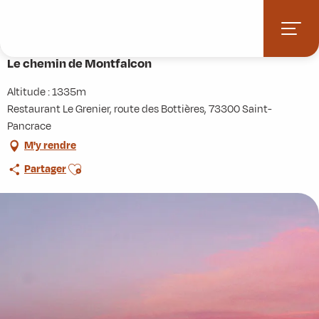
Aller
Accueil
Activités
Randonnées
Itinérance
au
Le chemin de Montfalcon
contenu
principal
Le chemin de Montfalcon
Altitude : 1335m
Restaurant Le Grenier, route des Bottières, 73300 Saint-
Pancrace
M'y rendre
Ajouter aux favoris
Partager