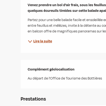
Description
Venez prendre un bol d'air frais, sous les feuillu
quelques écureuils timides sur cette balade apa
Partez pour une belle balade facile et ensoleillée en
entre feuillus et mélèzes, invite à la détente au cœ
en balcon offre de magnifiques panoramas sur les 
Lire la suite
Complément géolocalisation
Complément géolocalisation
Au départ de l'Office de Tourisme des Bottières
Prestations