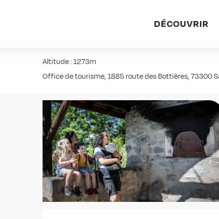
Aller
Accueil
Activités
Randonnées
Itinérance
Le ch
au
DÉCOUVRIR
contenu
Le chemin de Montfalcon
principal
Altitude : 1273m
Office de tourisme, 1885 route des Bottières, 73300 