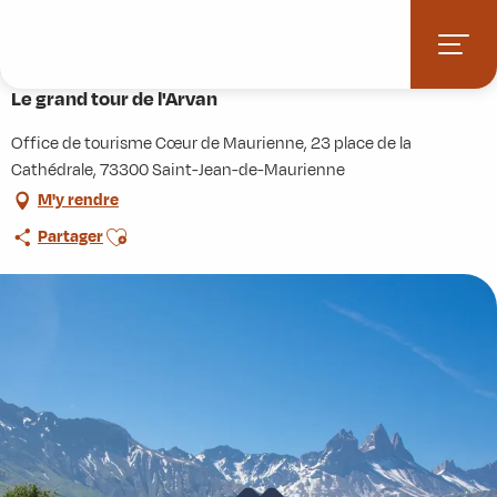
Aller
Accueil
Activités
Randonnées
Itinérance
au
Le grand tour de l'Arvan
contenu
principal
Le grand tour de l'Arvan
Office de tourisme Cœur de Maurienne, 23 place de la
Cathédrale, 73300 Saint-Jean-de-Maurienne
M'y rendre
Ajouter aux favoris
Partager