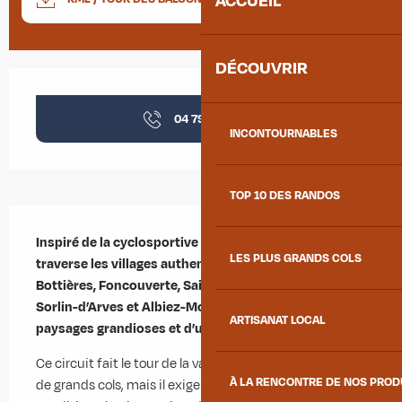
ACCUEIL
DÉCOUVRIR
Ouverture et coordonnées
04 79 83 51
▒▒
INCONTOURNABLES
TOP 10 DES RANDOS
Description
Inspiré de la cyclosportive "Arvan-Villards", ce circuit 
LES PLUS GRANDS COLS
traverse les villages authentiques de Jarrier, Les 
Bottières, Foncouverte, Saint-Jean-d’Arves, Saint-
Sorlin-d’Arves et Albiez-Montrond, au cœur de 
ARTISANAT LOCAL
paysages grandioses et d’un riche patrimoine local.
Ce circuit fait le tour de la vallée de l’Arvan sans franchir 
À LA RENCONTRE DE NOS PRO
de grands cols, mais il exige néanmoins une bonne 