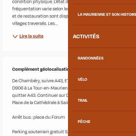
condition physique. L’état de la route est moyen et sa 
fréquentation varie selon les saisons. Des points d’eau 
LA MAURIENNE ET SON HISTOIR
et de restauration sont disponibles dans tous les 
villages traversés. Les...
ACTIVITÉS
Lire la suite
RANDONNÉES
Complément géolocalisation
Complément géolocalisation
VÉLO
De Chambéry, suivre A43, E70 et A43 en direction de 
D906 à La Tour-en-Maurienne. Prendre la sortie 27 et 
quitter A43. Continuer sur D906. Rouler en direction de 
TRAIL
Place de la Cathédrale à Saint-Jean-de-Maurienne

Arrêt bus : place du Forum

PÊCHE
Parking souterrain gratuit Saint-Antoine (sous la place 