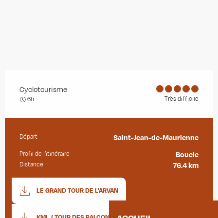
Cyclotourisme
Très difficile
6h
Départ
Saint-Jean-de-Maurienne
Informations pratiques
Profil de l’itinéraire
Boucle
Distance
76.4 km
Documentation
LE GRAND TOUR DE L'ARVAN
SECTIO
KML / TOUR DES BALCONS DE L'ARVAN