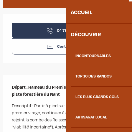
ACCUEIL
Ouverture et coordonnées
04 79 56 24
▒▒
DÉCOUVRIR
Contactez-nous
INCONTOURNABLES
TOP 10 DES RANDOS
Description
Départ : Hameau du Premier Villard au départ de la 
piste forestière du Nant
LES PLUS GRANDS COLS
Descriptif : Partir à pied sur la piste forestière. Au 
premier virage, continuer à droite sur la piste qui 
ARTISANAT LOCAL
rejoint la combe des Reisses (suivre le panneau 
"viabilité incertaine"). Après avoir traversé le torrent du 