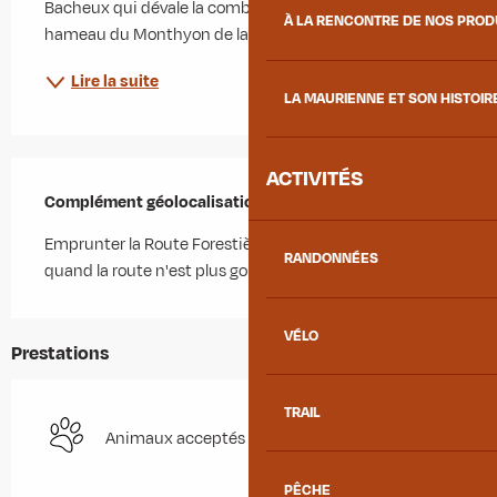
Bacheux qui dévale la combe des Reisses, rejoindre le 
À LA RENCONTRE DE NOS PRO
hameau du Monthyon de la...
Lire la suite
LA MAURIENNE ET SON HISTOIR
ACTIVITÉS
Complément géolocalisation
Complément géolocalisation
Emprunter la Route Forestière du Nant , et se garer 
RANDONNÉES
quand la route n'est plus goudronnée
VÉLO
Prestations
TRAIL
Animaux acceptés
PÊCHE