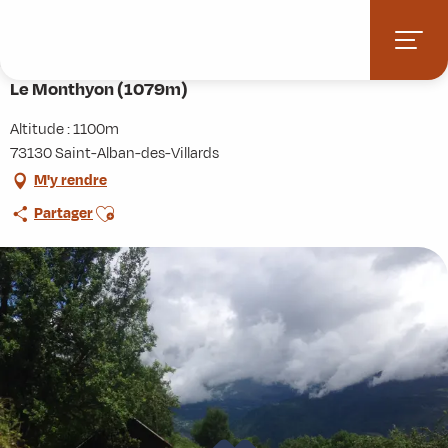
Aller
Accueil
Activités
Randonnées
Itinérance
au
Le Monthyon (1079m)
contenu
principal
Le Monthyon (1079m)
Altitude : 1100m
73130 Saint-Alban-des-Villards
M'y rendre
Ajouter aux favoris
Partager