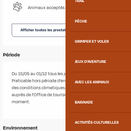
TRAIL
Animaux acceptés
PÊCHE
Afficher toutes les prestations
GRIMPER ET VOLER
Période
JEUX D'AVENTURE
Du 15/05 au 01/12 tous les jours.
Praticable hors période d’enneigement et en fonction
AVEC LES ANIMAUX
des conditions climatiques. Se renseigner au préalable
auprès de l’Office de tourisme sur les conditions du
moment.
BAIGNADE
ACTIVITÉS CULTURELLES
Environnement