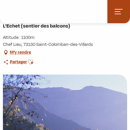
Aller
Accueil
Activités
Randonnées
Itinérance
au
L'Echet (sentier des balcons)
contenu
principal
L'Echet (sentier des balcons)
Altitude : 1100m
Chef Lieu, 73130 Saint-Colomban-des-Villards
M'y rendre
Ajouter aux favoris
Partager