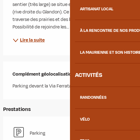
sentier (très large) se situe en contrebas de la route 
ARTISANAT LOCAL
(rive droite du Glandon). Ce parcours très agréable 
traverse des prairies et des bois jusqu'à l'Echet. 
Possibilité de rejoindre les...
À LA RENCONTRE DE NOS PRO
Lire la suite
LA MAURIENNE ET SON HISTOIR
Complément géolocalisation
Complément géolocalisation
ACTIVITÉS
Parking devant la Via Ferrata
RANDONNÉES
Prestations
VÉLO
Parking