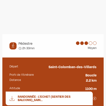
Pédestre
Moyen
2h 30min
Départ
Saint-Colomban-des-Villards
Informations pratiques
Profil de l’itinéraire
Boucle
Distance
2.2 km
Altitude
1100 m
Documentation
RANDONNÉE : L'ECHET (SENTIER DES
SECTIO
BALCONS)_SAIN...