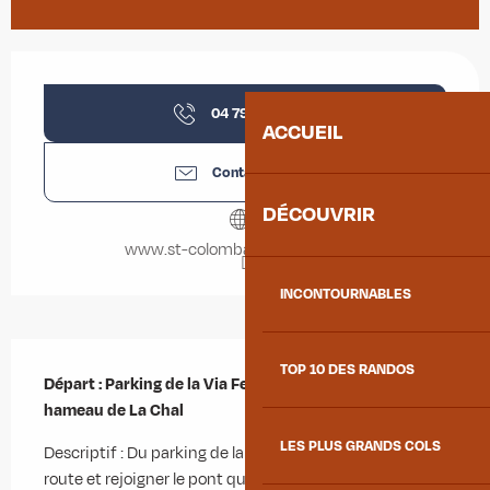
Ouverture et coordonnées
04 79 56 35
▒▒
ACCUEIL
Contactez-nous
DÉCOUVRIR
www.st-colomban-des-villards.fr
INCONTOURNABLES
Description
TOP 10 DES RANDOS
Départ : Parking de la Via Ferrata au-dessus du 
hameau de La Chal
LES PLUS GRANDS COLS
Descriptif : Du parking de la via ferrata, traverser la 
route et rejoigner le pont qui enjambe le Glandon. Le 