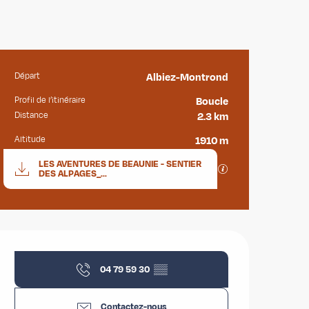
Départ
Albiez-Montrond
Informations pratiques
Profil de l’itinéraire
Boucle
Distance
2.3 km
Altitude
1910 m
Documentation
LES AVENTURES DE BEAUNIE - SENTIER
SECTIONS.TOURISM
DES ALPAGES_...
Ouverture et coordonnées
04 79 59 30
▒▒
Contactez-nous