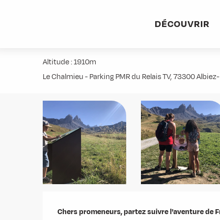
Aller
Accueil
Activités
Randonnées
Itinérance
Les av
au
DÉCOUVRIR
contenu
Les aventures de Beaunie - Le sen
principal
Altitude : 1910m
Le Chalmieu - Parking PMR du Relais TV, 73300 Albie
Description
Chers promeneurs, partez suivre l'aventure de Fr