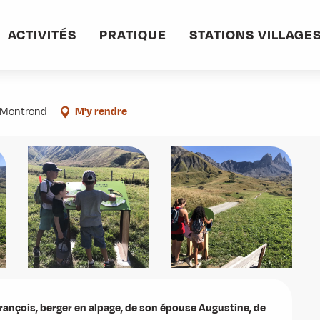
entures de Beaunie - Le sentier des alpages
ACTIVITÉS
PRATIQUE
STATIONS VILLAGE
tier des alpages
z-Montrond
M'y rendre
ançois, berger en alpage, de son épouse Augustine, de 