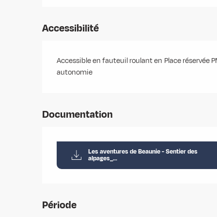
Accessibilité
Accessible en fauteuil roulant en
Place réservée 
autonomie
Documentation
Les aventures de Beaunie - Sentier des
alpages_...
Période