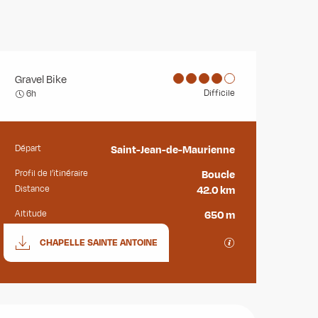
Gravel Bike
Difficile
6h
Départ
Saint-Jean-de-Maurienne
Informations pratiques
Profil de l’itinéraire
Boucle
Distance
42.0 km
Altitude
650 m
Documentation
SECTIONS.TOURISM
CHAPELLE SAINTE ANTOINE