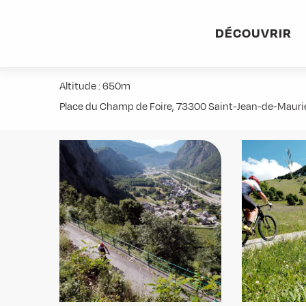
Aller
Accueil
Activités
Randonnées
Itinérance
Monté
au
DÉCOUVRIR
contenu
Montée au Col du Chaussy
principal
Altitude : 650m
Place du Champ de Foire, 73300 Saint-Jean-de-Maur