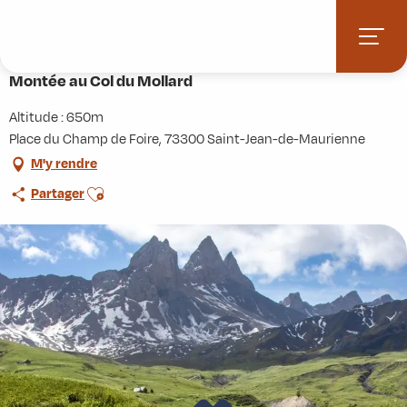
Aller
Accueil
Activités
Randonnées
Itinérance
au
Montée au Col du Mollard
contenu
principal
Montée au Col du Mollard
Altitude : 650m
Place du Champ de Foire, 73300 Saint-Jean-de-Maurienne
M'y rendre
Ajouter aux favoris
Partager