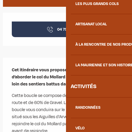
LES PLUS GRANDS COLS
Ouverture et coordonnées
ARTISANAT LOCAL
04 79 83 51
▒▒
À LA RENCONTRE DE NOS PRO
Description
LA MAURIENNE ET SON HISTOIR
Cet itinéraire vous propose une nouvelle manière 
d’aborder le col du Mollard par une série de pistes, 
loin des sentiers battus dans une ambiance sauvage.
ACTIVITÉS
Cette boucle se compose de 40% de passages sur 
route et de 60% de Gravel. La première partie de la 
RANDONNÉES
boucle vous conduira sur le beau plateau de Montrond, 
situé sous les Aiguilles d'Arves. Ensuite vous allez 
rejoindre le col du Mollard par de belles pistes Gravel 
VÉLO
avant de rejoindre...