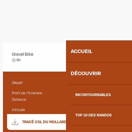
ACCUEIL
Gravel Bike
Difficile
6h
DÉCOUVRIR
Départ
Saint-Jean-de-Maurienne
Informations pratiques
Profil de l’itinéraire
Boucle
INCONTOURNABLES
Distance
39.0 km
Altitude
650 m
TOP 10 DES RANDOS
Documentation
SECTIO
TRACÉ COL DU MOLLARD