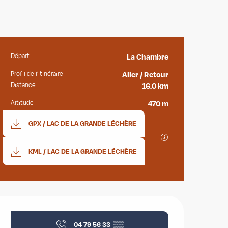
Départ
La Chambre
Informations pratiques
Profil de l’itinéraire
Aller / Retour
Distance
16.0 km
Altitude
470 m
Documentation
GPX / LAC DE LA GRANDE LÉCHÈRE
SECTIONS.TOURISM
KML / LAC DE LA GRANDE LÉCHÈRE
Ouverture et coordonnées
04 79 56 33
▒▒