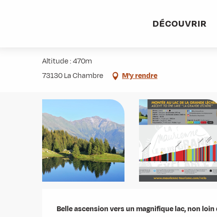
Aller
Accueil
Activités
Randonnées
Itinérance
Montée
au
DÉCOUVRIR
contenu
Montée au Lac de la Grande Léch
principal
Altitude : 470m
73130 La Chambre
M'y rendre
Description
Belle ascension vers un magnifique lac, non loi