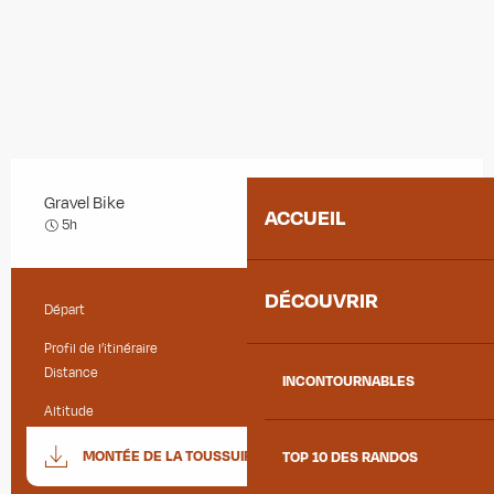
Gravel Bike
ACCUEIL
Difficile
5h
DÉCOUVRIR
Départ
Saint-Jean-de-Maurienne
Informations pratiques
Profil de l’itinéraire
Boucle
Distance
38.0 km
INCONTOURNABLES
Altitude
650 m
Documentation
SECTIO
MONTÉE DE LA TOUSSUIRE
TOP 10 DES RANDOS