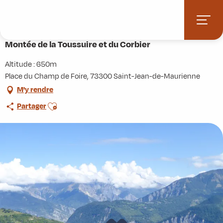
Aller
Accueil
Activités
Randonnées
Itinérance
au
Montée de la Toussuire et du Corbier
contenu
principal
Montée de la Toussuire et du Corbier
Altitude : 650m
Place du Champ de Foire, 73300 Saint-Jean-de-Maurienne
M'y rendre
Ajouter aux favoris
Partager