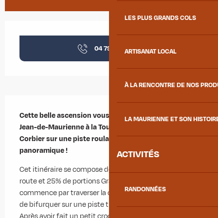
LES PLUS GRANDS COLS
Ouverture et coordonnées
04 79 83 51
▒▒
ARTISANAT LOCAL
À LA RENCONTRE DE NOS PRO
Description
Cette belle ascension vous permettra de relier Saint-
LA MAURIENNE ET SON HISTOIR
Jean-de-Maurienne à la Toussuire en passant par le 
Corbier sur une piste roulante, sauvage, entrelacée et 
panoramique !
ACTIVITÉS
Cet itinéraire se compose de 71% de passages sur 
route et 25% de portions Gravel. Le parcours 
RANDONNÉES
commence par traverser la combe des Moulins avant 
de bifurquer sur une piste très roulante et sauvage. 
Après avoir fait un petit crochet par Le Corbier vous 