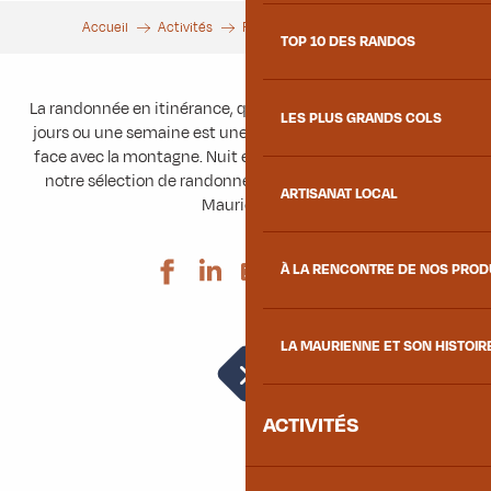
Accueil
Activités
Randonnées
Itinérance
TOP 10 DES RANDOS
La randonnée en itinérance, que ce soit sur deux jours, trois
LES PLUS GRANDS COLS
jours ou une semaine est une expérience unique en face à
face avec la montagne. Nuit en refuge ou en bivouac, voici
notre sélection de randonnées en itinérances à vivre en
ARTISANAT LOCAL
Maurienne !
Ajouter aux 
À LA RENCONTRE DE NOS PRO
LA MAURIENNE ET SON HISTOIR
Tour du Grand Arc
ACTIVITÉS