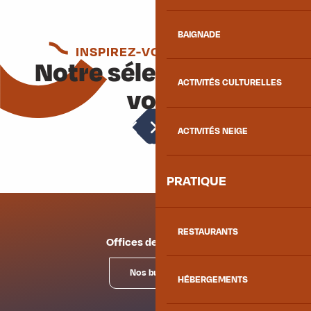
BAIGNADE
INSPIREZ-VOUS ENCORE
Notre sélection pour
ACTIVITÉS CULTURELLES
vous
Accompagnateurs en montagne
ACTIVITÉS NEIGE
PRATIQUE
RESTAURANTS
Offices de tourisme
Nos bureaux
HÉBERGEMENTS