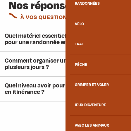
Nos réponses
RANDONNÉES
À VOS QUESTIONS
VÉLO
Quel matériel essentiel à avoir quand on part
pour une randonnée en itinérance ?
TRAIL
Comment organiser une randonnée sur
PÊCHE
plusieurs jours ?
Quel niveau avoir pour faire une randonnée
GRIMPER ET VOLER
en itinérance ?
JEUX D'AVENTURE
AVEC LES ANIMAUX