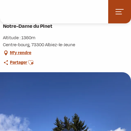
Aller
Accueil
Activités
Randonnées
Itinérance
au
Notre-Dame du Pinet
contenu
principal
Notre-Dame du Pinet
Altitude : 1360m
Centre-bourg, 73300 Albiez-le-Jeune
M'y rendre
Ajouter aux favoris
Partager