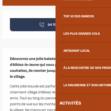
Ouverture et coordonnées
TOP 10 DES RANDOS
04 79 59 30
▒▒
LES PLUS GRANDS COLS
ARTISANAT LOCAL
Description
Découvrez une jolie balade surplombant le village 
d’Albiez-le-Jeune qui vous permettra si vous le 
À LA RENCONTRE DE NOS PRO
souhaitez, de monter jusqu'à la Vierge qui surplombe 
le village.
LA MAURIENNE ET SON HISTOIR
Cette jolie boucle est parfaite pour découvrir le 
charmant village d’Albiez-le-Jeune, en famille ou entre 
amis. Tout au long du parcours, profitez de beaux 
ACTIVITÉS
points de vue sur les montagnes environnantes et sur 
le village. Ne manquez pas le plan d’eau d’Albiez-le-