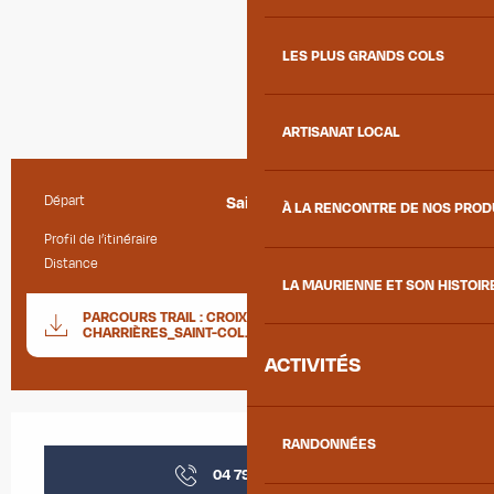
LES PLUS GRANDS COLS
ARTISANAT LOCAL
Départ
Saint-Colomban-des-Villards
Informations pratiques
À LA RENCONTRE DE NOS PRO
Profil de l’itinéraire
Boucle
Distance
9.8 km
LA MAURIENNE ET SON HISTOIR
Documentation
PARCOURS TRAIL : CROIX DES
SECTIO
CHARRIÈRES_SAINT-COL...
ACTIVITÉS
Ouverture et coordonnées
RANDONNÉES
04 79 56 35
▒▒