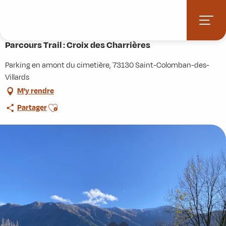
Aller
Accueil
Activités
Randonnées
Itinérance
au
Parcours Trail : Croix des Charrières
contenu
principal
Parcours Trail : Croix des Charrières
Parking en amont du cimetière, 73130 Saint-Colomban-des-
Villards
M'y rendre
Ajouter aux favoris
Partager