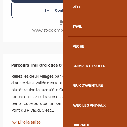
VÉLO
Contactez-nous
TRAIL
www.st-colomban-des-villards.fr
PÊCHE
Description
Parcours Trail Croix des Charrières
GRIMPER ET VOLER
Reliez les deux villages par les balcons de part et 
d'autre de la Vallée des Villards. La première partie est 
JEUX D'AVENTURE
plutôt roulante jusqu'à la Croix des Charrières. Vous 
redescendrez et traverserez le village de Saint-Alban 
par la route puis par un sentier étroit pour rejoindre le 
AVEC LES ANIMAUX
Pont du Rivaud. C'est...
Lire la suite
BAIGNADE