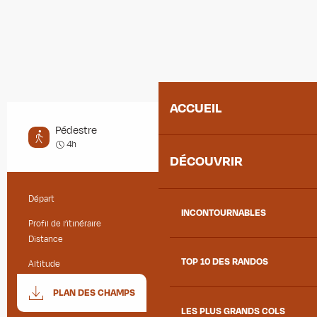
ACCUEIL
Pédestre
Moyen
4h
DÉCOUVRIR
Départ
Albiez-Montrond
Informations pratiques
INCONTOURNABLES
Profil de l’itinéraire
Aller / Retour
Distance
10.6 km
TOP 10 DES RANDOS
Altitude
1517 m
Documentation
SECTIO
PLAN DES CHAMPS
LES PLUS GRANDS COLS