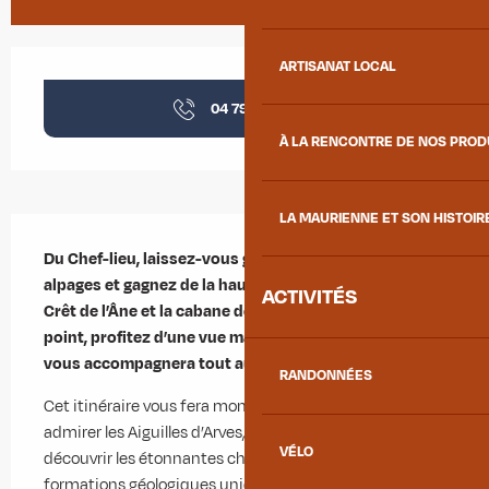
Ouverture et coordonnées
ARTISANAT LOCAL
04 79 59 30
▒▒
À LA RENCONTRE DE NOS PRO
LA MAURIENNE ET SON HISTOIR
Description
Du Chef-lieu, laissez-vous guider à travers les 
alpages et gagnez de la hauteur jusqu’au sommet du 
ACTIVITÉS
Crêt de l’Âne et la cabane de La Blanche. Depuis ce 
point, profitez d’une vue magnifique sur le village qui 
vous accompagnera tout au long du retour.
RANDONNÉES
Cet itinéraire vous fera monter en douceur pour 
admirer les Aiguilles d’Arves, le glacier de l’Étendard, et 
VÉLO
découvrir les étonnantes cheminées de fée, 
formations géologiques uniques. Tout au long du 