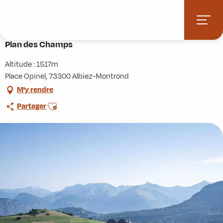
Aller
Accueil
Activités
Randonnées
Itinérance
au
Plan des Champs
contenu
principal
Plan des Champs
Altitude : 1517m
Place Opinel, 73300 Albiez-Montrond
M'y rendre
Ajouter aux favoris
Partager