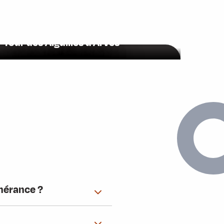
Tour des Aiguilles d’Arves
inérance ?