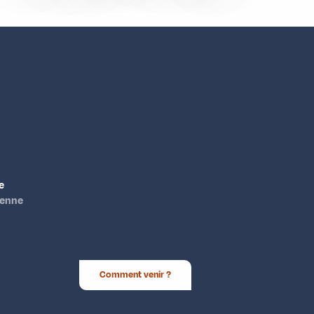
e
ienne
Comment venir ?