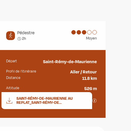
Pédestre
Moyen
2h
Départ
Saint-Rémy-de-Maurienne
Informations pratiques
Profil de l’itinéraire
Aller / Retour
Distance
11.8 km
Altitude
526 m
Documentation
SAINT-RÉMY-DE-MAURIENNE AU
SECTIONS.TOURISM
REPLAT_SAINT-RÉMY-DE...