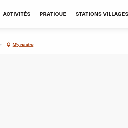
-Rémy-de-Maurienne au Replat
ACTIVITÉS
PRATIQUE
STATIONS VILLAGE
lat
e
M'y rendre