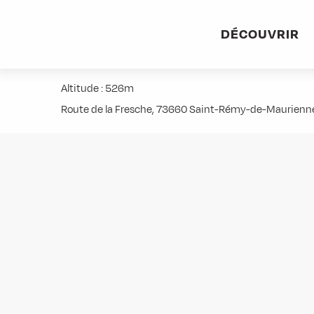
Aller
Accueil
Activités
Randonnées
Itinérance
Saint
au
DÉCOUVRIR
contenu
Saint-Rémy-de-Maurienne au Rep
principal
Altitude : 526m
Route de la Fresche, 73660 Saint-Rémy-de-Maurienn