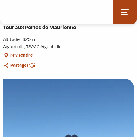
Aller
Accueil
Activités
Randonnées
Itinérance
au
Tour aux Portes de Maurienne
contenu
principal
Tour aux Portes de Maurienne
Altitude : 320m
Aiguebelle, 73220 Aiguebelle
M'y rendre
Ajouter aux favoris
Partager