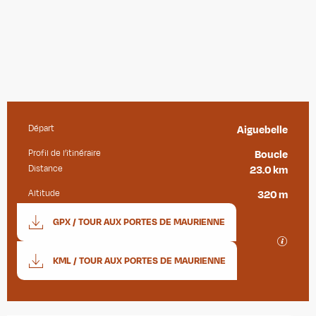
Départ
Aiguebelle
Informations pratiques
Profil de l’itinéraire
Boucle
Distance
23.0 km
Altitude
320 m
Documentation
GPX / TOUR AUX PORTES DE MAURIENNE
SECTIO
KML / TOUR AUX PORTES DE MAURIENNE