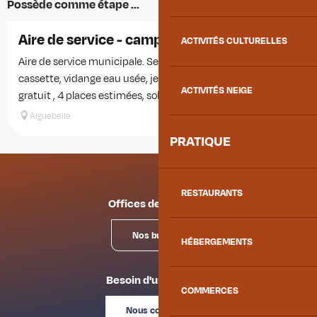
Possède comme étape ...
Aire de service - camping-car
ACTIVITÉS CULTURELLES
Aire de service municipale. Services : eau propre, vidange
cassette, vidange eau usée, jeton 2 euros. Nuit : parking
ACTIVITÉS NEIGE
gratuit , 4 places estimées, sol stable.
Aiguebelle
PRATIQUE
RESTAURANTS
Offices de tourisme
Nos bureaux
HÉBERGEMENTS
Besoin d'un conseil ?
COMMERCES
Nous contacter