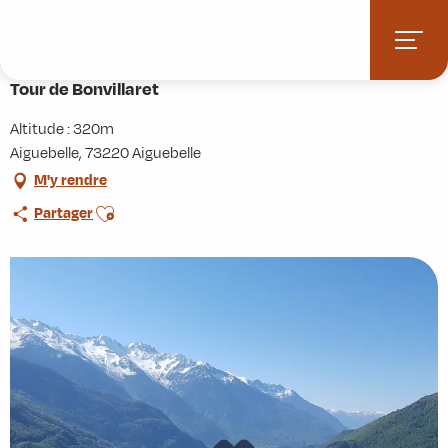
Aller
Accueil
Activités
Randonnées
Itinérance
au
Tour de Bonvillaret
contenu
principal
Tour de Bonvillaret
Altitude : 320m
Aiguebelle, 73220 Aiguebelle
M'y rendre
Ajouter aux favoris
Partager