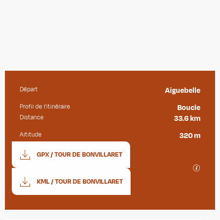
Départ
Aiguebelle
Informations pratiques
Profil de l’itinéraire
Boucle
Distance
33.6 km
Altitude
320 m
Documentation
GPX / TOUR DE BONVILLARET
SECTIO
KML / TOUR DE BONVILLARET