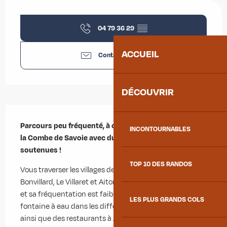
Ouverture et coordonnées
04 79 36 29
▒▒
ACCUEIL
Contactez-nous
DÉCOUVRIR
Description
Parcours peu fréquenté, à cheval sur la Maurienne et 
INCONTOURNABLES
la Combe de Savoie avec du plat, mais aussi des côtes 
soutenues !
TOP 10 DES RANDOS
Vous traverser les villages de Randens, Bonvillaret, 
Bonvillard, Le Villaret et Aiton. L'état de la route est bon, 
et sa fréquentation est faible. Vous trouverez plusieurs 
LES PLUS GRANDS COLS
fontaine à eau dans les différents villages traversés, 
ainsi que des restaurants à Aiguebelle et au fort 