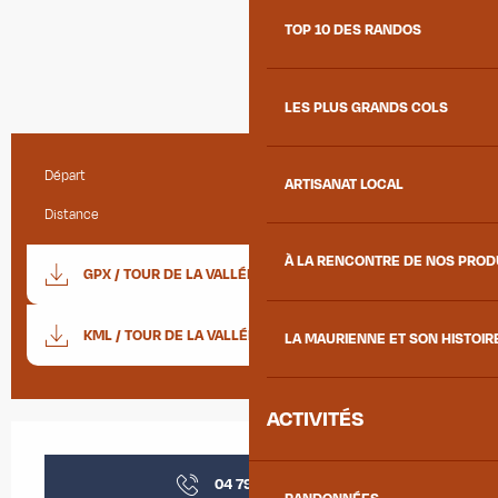
TOP 10 DES RANDOS
LES PLUS GRANDS COLS
Départ
La Chambre
Informations pratiques
ARTISANAT LOCAL
Distance
28.8 km
Documentation
À LA RENCONTRE DE NOS PRO
GPX / TOUR DE LA VALLÉE DU BUGEON
SECTIO
KML / TOUR DE LA VALLÉE DU BUGEON
LA MAURIENNE ET SON HISTOIR
ACTIVITÉS
Ouverture et coordonnées
04 79 56 33
▒▒