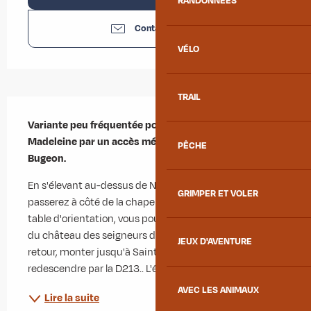
RANDONNÉES
Contactez-nous
VÉLO
TRAIL
Description
Variante peu fréquentée pour rejoindre le col de la 
Madeleine par un accès méconnu : la vallée du 
PÊCHE
Bugeon.
En s'élevant au-dessus de Notre-Dame du Cruet, vous 
GRIMPER ET VOLER
passerez à côté de la chapelle du Cuchet et, depuis la 
table d'orientation, vous pourrez apercevoir les ruines 
du château des seigneurs de La Chambre. Pour le 
JEUX D'AVENTURE
retour, monter jusqu'à Saint-François-Longchamp puis 
redescendre par la D213.. L'état de...
AVEC LES ANIMAUX
Lire la suite