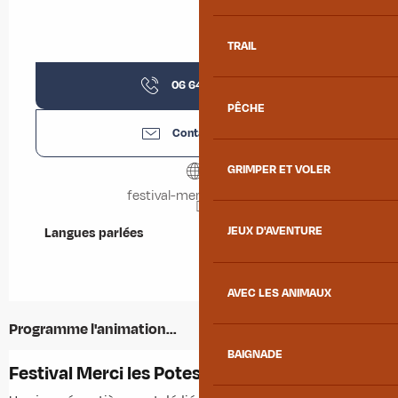
TRAIL
06 64 54 83
▒▒
PÊCHE
Contactez-nous
GRIMPER ET VOLER
festival-mercilespotes.fr
JEUX D'AVENTURE
Langues parlées
Langues parlées
AVEC LES ANIMAUX
Programme l'animation...
BAIGNADE
Festival Merci les Potes - Journée Théâtre
F