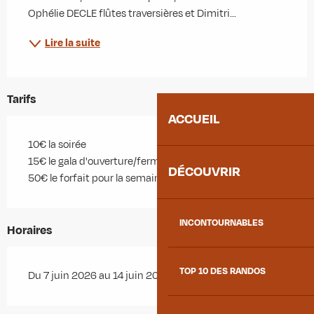
Ophélie DECLE flûtes traversières et Dimitri...
Lire la suite
Tarifs
ACCUEIL
10€ la soirée
15€ le gala d'ouverture/fermeture
DÉCOUVRIR
50€ le forfait pour la semaine
INCONTOURNABLES
Horaires
TOP 10 DES RANDOS
Du 7 juin 2026 au 14 juin 2026 - Ouvert tous les jours