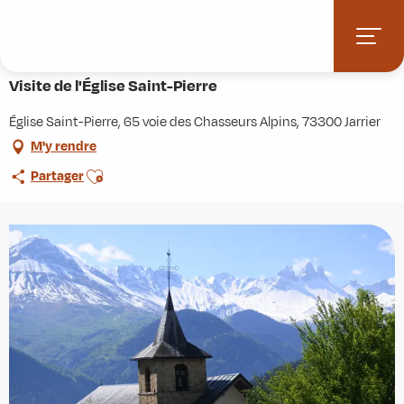
Aller
Accueil
Agenda
Visite de l'Église Saint-Pierre
au
contenu
16 juillet > 20 août
principal
Visite de l'Église Saint-Pierre
Église Saint-Pierre, 65 voie des Chasseurs Alpins, 73300 Jarrier
M'y rendre
Ajouter aux favoris
Partager