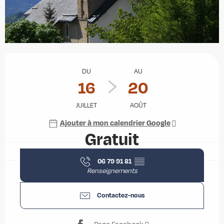
Ouverture et coordonnées
DU
AU
16
20
JUILLET
AOÛT
Ajouter à mon calendrier Google
Gratuit
06 79 91 81
▒▒
Renseignements
Contactez-nous