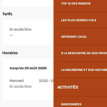
TOP 10 DES RANDOS
Tarifs
LES PLUS GRANDS COLS
En accès libre
—
ARTISANAT LOCAL
Horaires
À LA RENCONTRE DE NOS PRO
Du
Jusqu'au
16 juillet 2026
20 août 2026
au
20 août 2026
LA MAURIENNE ET SON HISTOIR
Mercredi
15:00 - 18:00
ACTIVITÉS
En accès libre.
RANDONNÉES