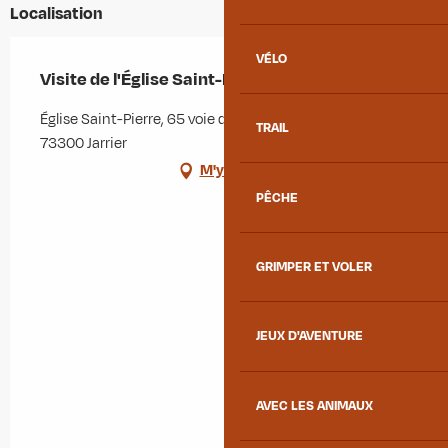
Localisation
VÉLO
Visite de l'Église Saint-Pierre
Église Saint-Pierre, 65 voie des Chasseurs Alpins,
TRAIL
73300 Jarrier
M'y rendre
PÊCHE
GRIMPER ET VOLER
JEUX D'AVENTURE
AVEC LES ANIMAUX