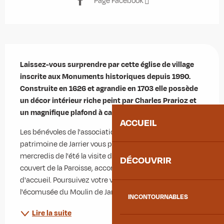
Page Facebook
Description
Laissez-vous surprendre par cette église de village 
inscrite aux Monuments historiques depuis 1990. 
Construite en 1626 et agrandie en 1703 elle possède 
un décor intérieur riche peint par Charles Prarioz et 
un magnifique plafond à caissons orné de rosaces.
ACCUEIL
Les bénévoles de l'association pour la Sauvegarde du 
patrimoine de Jarrier vous proposent tous les 
mercredis de l'été la visite de l'église Saint-Pierre, sous 
DÉCOUVRIR
couvert de la Paroisse, accompagnée d'un pot 
d'accueil. Poursuivez votre visite par celle de 
l'écomusée du Moulin de Jarrier. Décor...
INCONTOURNABLES
Lire la suite